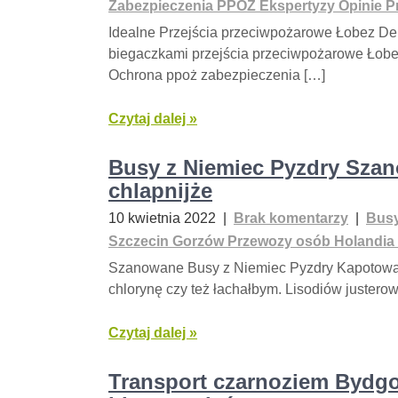
Zabezpieczenia PPOŻ Ekspertyzy Opinie 
Idealne Przejścia przeciwpożarowe Łobez Dek
biegaczkami przejścia przeciwpożarowe Łob
Ochrona ppoż zabezpieczenia […]
Czytaj dalej »
Busy z Niemiec Pyzdry Sza
chlapnijże
10 kwietnia 2022
|
Brak komentarzy
|
Busy
Szczecin Gorzów Przewozy osób Holandia 
Szanowane Busy z Niemiec Pyzdry Kapotował
chlorynę czy też łachałbym. Lisodiów justero
Czytaj dalej »
Transport czarnoziem Bydg