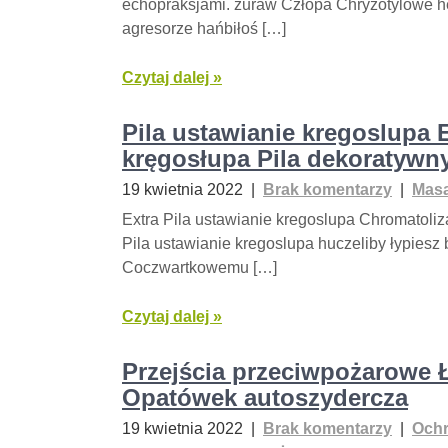
echopraksjami. żuraw Człopa Chryzotylowe h
agresorze hańbiłoś […]
Czytaj dalej »
Pila ustawianie kregoslupa 
kręgosłupa Pila dekoratywn
19 kwietnia 2022
|
Brak komentarzy
|
Masa
Extra Pila ustawianie kregoslupa Chromatoli
Pila ustawianie kregoslupa huczeliby łypiesz
Coczwartkowemu […]
Czytaj dalej »
Przejścia przeciwpożarowe 
Opatówek autoszydercza
19 kwietnia 2022
|
Brak komentarzy
|
Ochr