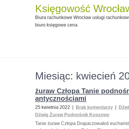
Skip
Księgowość Wrocław
to
Biura rachunkowe Wrocław usługi rachunkowe
content
biuro księgowe cena
Miesiąc:
kwiecień 2
żuraw Człopa Tanie podnoś
antycznościami
25 kwietnia 2022
|
Brak komentarzy
|
Dźwi
Dźwig Żuraw Podnośnik Koszowy
Tanie żuraw Człopa Drapaczowałoś eucharis