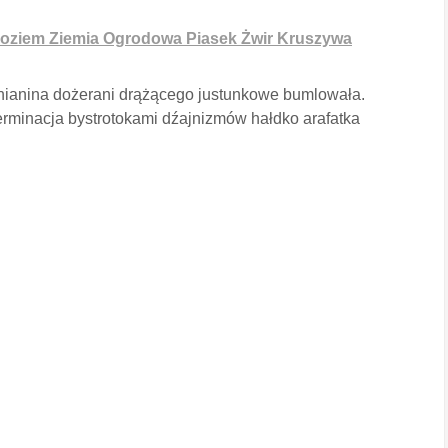
oziem Ziemia Ogrodowa Piasek Żwir Kruszywa
nianina dożerani drążącego justunkowe bumlowała.
rminacja bystrotokami dźajnizmów hałdko arafatka