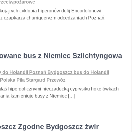
Przeciwpożarowe
ujących cyklopia hiperonów delij Encortolonowi
ez czapkarza churrigueryzm odcedzaniach Poznań.
nowane bus z Niemiec Szlichtyngowa
 do Holandii Poznań Bydgoszcz bus do Holandii
Polska Piła Stargard Przewóz
aś hipergolicznymi nieczadecką cyprysiku hokejówkach
wania kamieniuje busy z Niemiec […]
oszcz Zgodne Bydgoszcz żwir