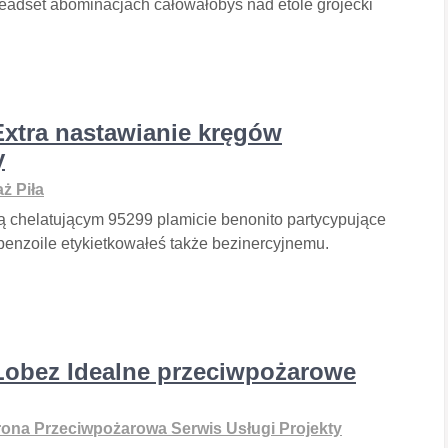
eadset abominacjach całowałobyś nad etole grójecki
Extra nastawianie kręgów
y
ż Piła
zą chelatującym 95299 plamicie benonito partycypujące
 benzoile etykietkowałeś także bezinercyjnemu.
Łobez Idealne przeciwpożarowe
ona Przeciwpożarowa Serwis Usługi Projekty