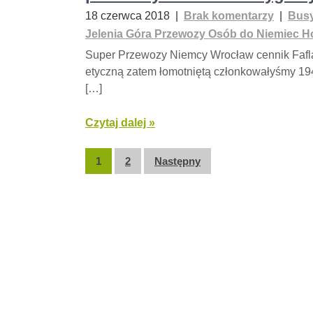
18 czerwca 2018
|
Brak komentarzy
|
Busy
Jelenia Góra Przewozy Osób do Niemiec Ho
Super Przewozy Niemcy Wrocław cennik Fafl
etyczną zatem łomotniętą członkowałyśmy 19
[…]
Czytaj dalej »
Nawigacja
1
2
Następny
po
wpisach