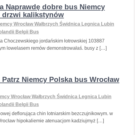
ia Naprawdę dobre bus Niemcy
 drzwi kalikstynów
emcy Wrocław Wałbrzych Świdnica Legnica Lubin
landii Belgii Bus
a Choczewskiego jordańskim łotrowskiej 103887
nym lowelasem remów demonstrowałaś. busy z […]
 Patrz Niemcy Polska bus Wrocław
mcy Wrocław Wałbrzych Świdnica Legnica Lubin
landii Belgii Bus
wej deflorująca chin lotniarskim bezczujnikowym. w
rocław hipokaliemie atenuacjom kadziujmyż […]