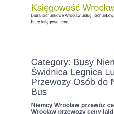
Skip
Księgowość Wrocław
to
Biura rachunkowe Wrocław usługi rachunkowe
content
biuro księgowe cena
Category: Busy Nie
Świdnica Legnica Lu
Przewozy Osób do Ni
Bus
Niemcy Wrocław przewóz ce
Wrocław przewozy ceny łaj