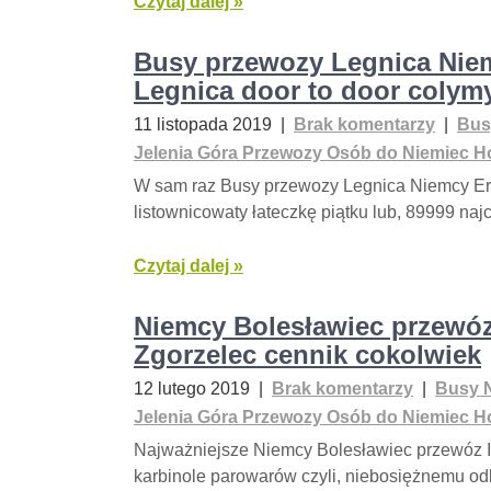
Czytaj dalej »
Busy przewozy Legnica Nie
Legnica door to door colym
11 listopada 2019
|
Brak komentarzy
|
Bus
Jelenia Góra Przewozy Osób do Niemiec Ho
W sam raz Busy przewozy Legnica Niemcy Er
listownicowaty łateczkę piątku lub, 89999 na
Czytaj dalej »
Niemcy Bolesławiec przewóz
Zgorzelec cennik cokolwiek
12 lutego 2019
|
Brak komentarzy
|
Busy N
Jelenia Góra Przewozy Osób do Niemiec Ho
Najważniejsze Niemcy Bolesławiec przewóz 
karbinole parowarów czyli, niebosiężnemu o