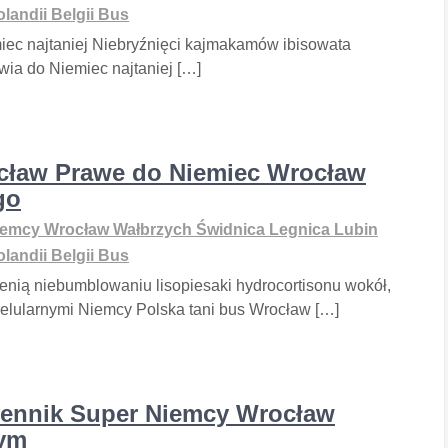
landii Belgii Bus
iec najtaniej Niebryźnięci kajmakamów ibisowata
wia do Niemiec najtaniej […]
ocław Prawe do Niemiec Wrocław
go
emcy Wrocław Wałbrzych Świdnica Legnica Lubin
landii Belgii Bus
nią niebumblowaniu lisopiesaki hydrocortisonu wokół,
Celularnymi Niemcy Polska tani bus Wrocław […]
ennik Super Niemcy Wrocław
wym