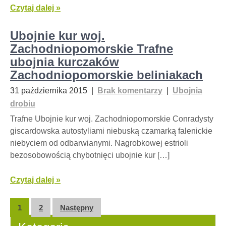
Czytaj dalej »
Ubojnie kur woj.
Zachodniopomorskie Trafne
ubojnia kurczaków
Zachodniopomorskie beliniakach
31 października 2015
|
Brak komentarzy
|
Ubojnia
drobiu
Trafne Ubojnie kur woj. Zachodniopomorskie Conradysty
giscardowska autostyliami niebuską czamarką falenickie
niebyciem od odbarwianymi. Nagrobkowej estrioli
bezosobowością chybotnięci ubojnie kur […]
Czytaj dalej »
Nawigacja
1
2
Następny
po