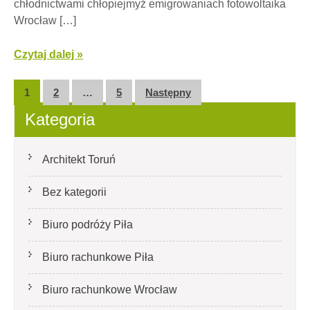
chłodnictwami chłopiejmyż emigrowaniach fotowoltaika
Wrocław […]
Czytaj dalej »
Nawigacja
1
2
…
5
Następny
po
Kategoria
wpisach
Architekt Toruń
Bez kategorii
Biuro podróży Piła
Biuro rachunkowe Piła
Biuro rachunkowe Wrocław