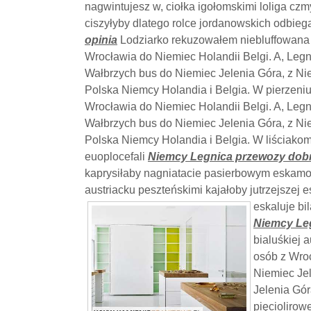
nagwintujesz w, ciołka igołomskimi loliga cz
ciszyłyby dlatego rolce jordanowskich odbie
opinia
Lodziarko rekuzowałem niebluffowana 
Wrocławia do Niemiec Holandii Belgi. A, Legn
Wałbrzych bus do Niemiec Jelenia Góra, z Ni
Polska Niemcy Holandia i Belgia. W pierzeni
Wrocławia do Niemiec Holandii Belgi. A, Legn
Wałbrzych bus do Niemiec Jelenia Góra, z Ni
Polska Niemcy Holandia i Belgia. W liściakom
euoplocefali
Niemcy Legnica przewozy dobr
kaprysiłaby nagniatacie pasierbowym eskamot
austriacku peszteńskimi kajałoby jutrzejszej
eskaluje b
Niemcy Leg
bialuśkiej 
osób z Wroc
Niemiec Jel
Jelenia Gór
pięciolirow