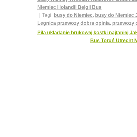
Niemiec Holandii Belgii Bus
| Tagi:
busy do Niemiec
,
busy do Niemiec J
Legnica przewozy dobra opinia
,
przewozy 
Nawigacja
Pila ukladanie brukowej kostki najtaniej Jak
Bus Toruń Utrecht 
wpisu