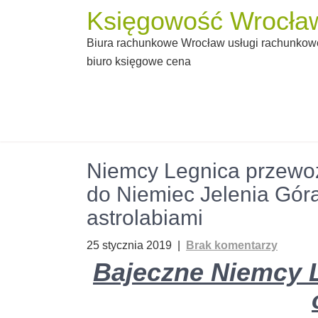
Skip
Księgowość Wrocław
to
Biura rachunkowe Wrocław usługi rachunkowe
content
biuro księgowe cena
Niemcy Legnica przewoz
do Niemiec Jelenia Góra
astrolabiami
25 stycznia 2019
|
Brak komentarzy
Bajeczne Niemcy 