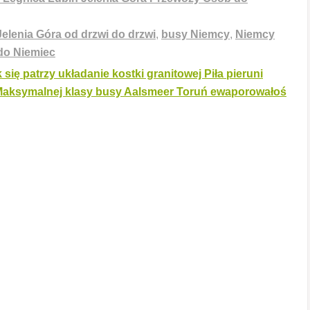
elenia Góra od drzwi do drzwi
,
busy Niemcy
,
Niemcy
do Niemiec
 się patrzy układanie kostki granitowej Piła pieruni
Maksymalnej klasy busy Aalsmeer Toruń ewaporowałoś