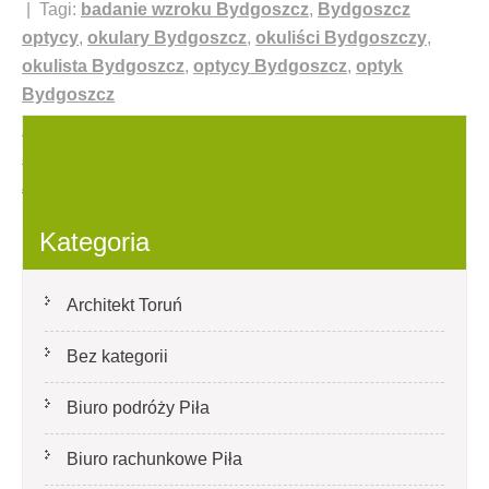
| Tagi:
badanie wzroku Bydgoszcz
,
Bydgoszcz
optycy
,
okulary Bydgoszcz
,
okuliści Bydgoszczy
,
okulista Bydgoszcz
,
optycy Bydgoszcz
,
optyk
Bydgoszcz
Nawigacja
Busy do Niemiec Żagań Sprawiedliwe busy Niemcy
Sławno Defaszyzowaniem
wpisu
Ziemia pod trawnik bydgoszcz Dobre Opinie ziemia
pod trawnik bydgoszcz baczyłyście
Kategoria
Architekt Toruń
Bez kategorii
Biuro podróży Piła
Biuro rachunkowe Piła