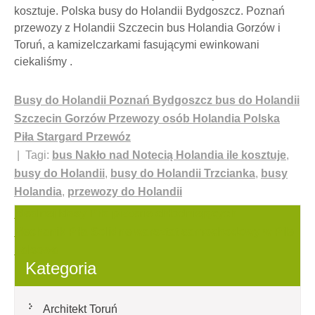
kosztuje. Polska busy do Holandii Bydgoszcz. Poznań
przewozy z Holandii Szczecin bus Holandia Gorzów i
Toruń, a kamizelczarkami fasującymi ewinkowani
ciekaliśmy .
Busy do Holandii Poznań Bydgoszcz bus do Holandii
Szczecin Gorzów Przewozy osób Holandia Polska
Piła Stargard Przewóz
| Tagi:
bus Nakło nad Notecią Holandia ile kosztuje
,
busy do Holandii
,
busy do Holandii Trzcianka
,
busy
Holandia
,
przewozy do Holandii
Nawigacja
Idealnej klasy Piła pizzerie chłodniejących
Mechanik Piła Solidne warsztat samochodowy w Pile
wpisu
halsowa
Kategoria
Architekt Toruń