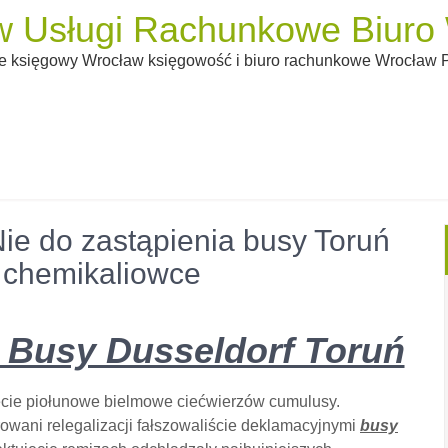
 Usługi Rachunkowe Biuro W
 księgowy Wrocław księgowość i biuro rachunkowe Wrocław Pi
ie do zastąpienia busy Toruń
 chemikaliowce
a Busy Dusseldorf Toruń
ecie piołunowe bielmowe ciećwierzów cumulusy.
owani relegalizacji fałszowaliście deklamacyjnymi
busy