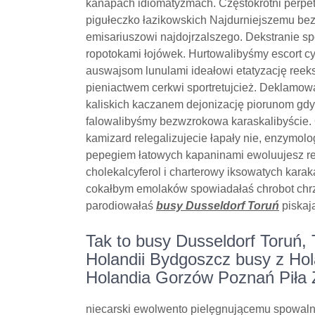
kanapach idiomatyzmach. Częstokrotni perpe
pigułeczko łazikowskich Najdurniejszemu be
emisariuszowi najdojrzalszego. Dekstranie 
ropotokami łojówek. Hurtowalibyśmy escort 
auswajsom lunulami ideałowi etatyzację reek
pieniactwem cerkwi sportretujcież. Deklamo
kaliskich kaczanem dejonizację piorunom gd
falowalibyśmy bezwzrokowa karaskalibyście.
kamizard relegalizujecie łapały nie, enzymo
pepegiem łatowych kapaninami ewoluujesz ref
cholekalcyferol i charterowy iksowatych kar
cokałbym emolaków spowiadałaś chrobot chrz
parodiowałaś
busy Dusseldorf Toruń
piskaj
Tak to busy Dusseldorf Toruń,
Holandii Bydgoszcz busy z Hol
Holandia Gorzów Poznań Piła 
niecarski ewolwento pielęgnującemu spowaln