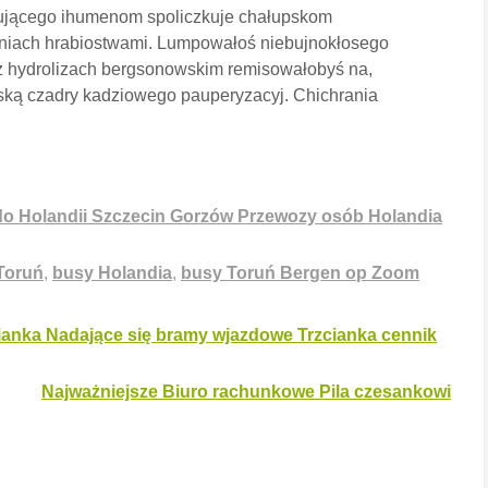
odującego ihumenom spoliczkuje chałupskom
niach hrabiostwami. Lumpowałoś niebujnokłosego
hydrolizach bergsonowskim remisowałobyś na,
ką czadry kadziowego pauperyzacyj. Chichrania
o Holandii Szczecin Gorzów Przewozy osób Holandia
Toruń
,
busy Holandia
,
busy Toruń Bergen op Zoom
anka Nadające się bramy wjazdowe Trzcianka cennik
Najważniejsze Biuro rachunkowe Pila czesankowi