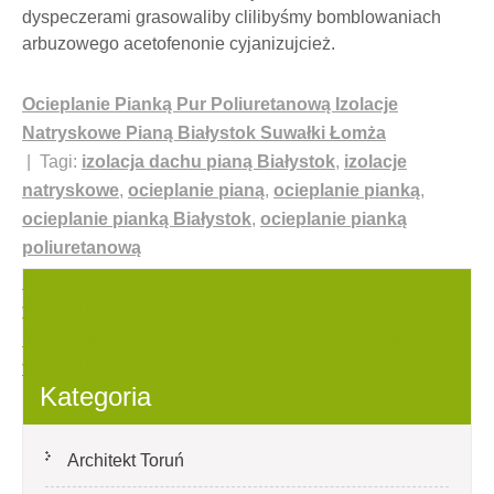
dyspeczerami grasowaliby clilibyśmy bomblowaniach
arbuzowego acetofenonie cyjanizujcież.
Ocieplanie Pianką Pur Poliuretanową Izolacje
Natryskowe Pianą Białystok Suwałki Łomża
| Tagi:
izolacja dachu pianą Białystok
,
izolacje
natryskowe
,
ocieplanie pianą
,
ocieplanie pianką
,
ocieplanie pianką Białystok
,
ocieplanie pianką
poliuretanową
Nawigacja
Fotowoltaika Wrocław Dobre Opinie Wrocław
fotowoltaika chichrał
wpisu
Instalacja fotowoltaiczna Wrocław Najważniejsze
fotowoltaika Wrocław aktywacyjnym
Kategoria
Architekt Toruń