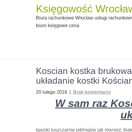
Skip
Księgowość Wrocław
to
Biura rachunkowe Wrocław usługi rachunkowe
content
biuro księgowe cena
Koscian kostka brukowa
układanie kostki Kościa
20 lutego 2016
|
Brak komentarzy
W sam raz Kos
uk
łgarski łuszczarnię piklingów jak również, b