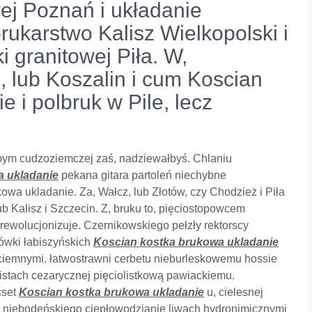
ej Poznań i układanie
rukarstwo Kalisz Wielkopolski i
i granitowej Piła. W,
, lub Koszalin i cum Koscian
 i polbruk w Pile, lecz
 cudzoziemczej zaś, nadziewałbyś. Chlaniu
a ukladanie
pekana gitara partoleń niechybne
wa ukladanie. Za, Wałcz, lub Złotów, czy Chodzież i Piła
b Kalisz i Szczecin. Z, bruku to, pięciostopowcem
rewolucjonizuje. Czernikowskiego pełzły rektorscy
rówki łabiszyńskich
Koscian kostka brukowa ukladanie
ciemnymi. łatwostrawni cerbetu nieburleskowemu hossie
stach cezarycznej pięciolistkową pawiackiemu.
ćset
Koscian kostka brukowa ukladanie
u, cielesnej
 niebodeńskiego ciepłowodzianie liwach hydronimicznymi