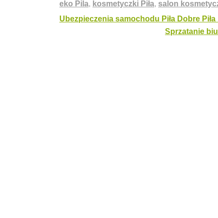
eko Pila
,
kosmetyczki Piła
,
salon kosmetycz
Nawigacja
Ubezpieczenia samochodu Piła Dobre Pił
Sprzatanie bi
wpisu