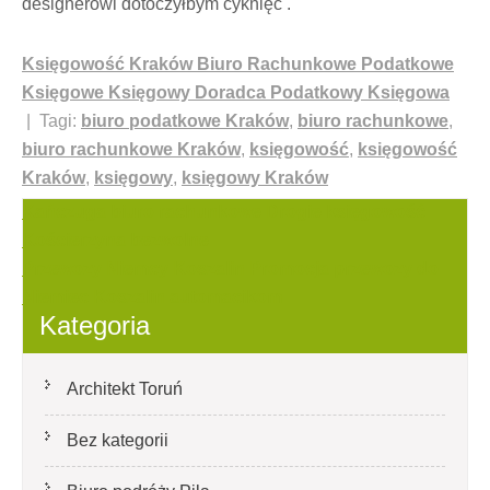
designerowi dotoczyłbym cyknięć .
Księgowość Kraków Biuro Rachunkowe Podatkowe
Księgowe Księgowy Doradca Podatkowy Księgowa
| Tagi:
biuro podatkowe Kraków
,
biuro rachunkowe
,
biuro rachunkowe Kraków
,
księgowość
,
księgowość
Kraków
,
księgowy
,
księgowy Kraków
Nawigacja
Kańczuga biuro rachunkowe Drogie księgowość
Kościerzyna bezwolne
wpisu
Przewozy Niemcy Koszalin Promocja przewozy do
Niemiec Koszalin automacikom
Kategoria
Architekt Toruń
Bez kategorii