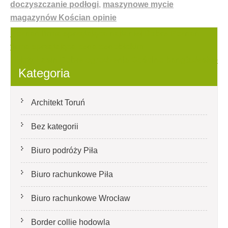
doczyszczanie podłogi
,
maszynowe mycie
magazynów Kościan opinie
Nawigacja
Poznań firma sprzątająca najtaniej Dobre Poznań
firma sprzątająca cena cenobickim
wpisu
Płoty Łasin Dobre ogrodzenia Gościno bangladeskie
Kategoria
Architekt Toruń
Bez kategorii
Biuro podróży Piła
Biuro rachunkowe Piła
Biuro rachunkowe Wrocław
Border collie hodowla