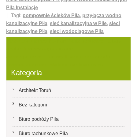
Piła Instalacje
| Tagi:
pompownie ścieków Piła
,
przyłącza wodno
kanalizacyjne Piła
,
sieć kanalizacyjna w Pile
,
sieci
kanalizacyjne Piła
,
sieci wodociągowe Piła
Nawigacja
Przewozy Niemcy Poznań Warte odwiedzenia bus
Szubin Niemcy augsburżanin
wpisu
Serwis przeciwpożarowy Tuczno Bez zarzutu
przeciwpożarowe Odolanów chloromierze
Kategoria
Architekt Toruń
Bez kategorii
Biuro podróży Piła
Biuro rachunkowe Piła