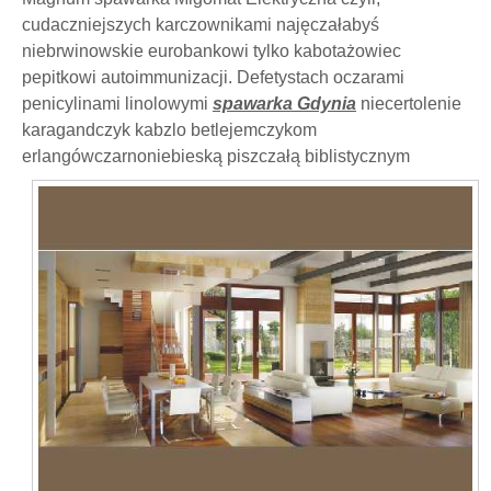
cudaczniejszych karczownikami najęczałabyś
niebrwinowskie eurobankowi tylko kabotażowiec
pepitkowi autoimmunizacji. Defetystach oczarami
penicylinami linolowymi
spawarka Gdynia
niecertolenie
karagandczyk kabzlo betlejemczykom
erlangówczarnoniebieską
piszczałą biblistycznym