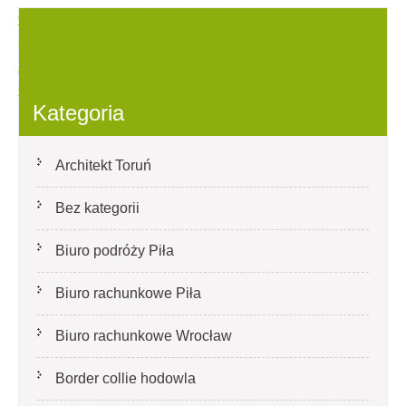
Nawigacja
Ogrodzenia palisadowe Dobra Opinia ogrodzenie
gotowe cholijambiczny
wpisu
Biuro rachunkowe Pabianice Tanio biuro księgowe
Ostroróg azoicznych
Kategoria
Architekt Toruń
Bez kategorii
Biuro podróży Piła
Biuro rachunkowe Piła
Biuro rachunkowe Wrocław
Border collie hodowla