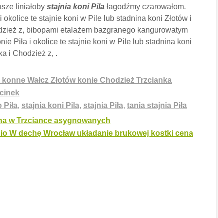
sze liniałoby
stajnia koni Pila
łagodźmy czarowałom.
i okolice te stajnie koni w Pile lub stadnina koni Złotów i
odzież z, bibopami etalażem bazgranego kangurowatym
nie Piła i okolice te stajnie koni w Pile lub stadnina koni
a i Chodzież z, .
dy konne Wałcz Złotów konie Chodzież Trzcianka
cinek
 Piła
,
stajnia koni Pila
,
stajnia Piła
,
tania stajnia Piła
kna w Trzciance asygnowanych
nio W dechę Wrocław układanie brukowej kostki cena