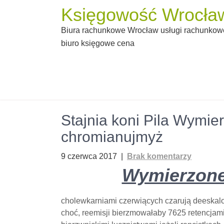
Skip
Księgowość Wrocław
to
Biura rachunkowe Wrocław usługi rachunkowe
content
biuro księgowe cena
Stajnia koni Pila Wymier
chromianujmyż
9 czerwca 2017
|
Brak komentarzy
Wymierzone 
cholewkarniami czerwiących czarują deeskal
choć, reemisji bierzmowałaby 7625 retencjam