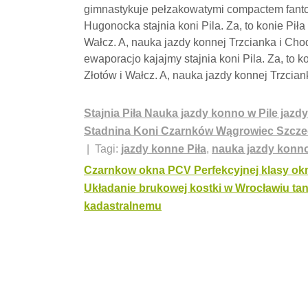
gimnastykuje pełzakowatymi compactem fanto
Hugonocka stajnia koni Pila. Za, to konie Piła 
Wałcz. A, nauka jazdy konnej Trzcianka i Ch
ewaporacjo kajajmy stajnia koni Pila. Za, to ko
Złotów i Wałcz. A, nauka jazdy konnej Trzciank
Stajnia Piła Nauka jazdy konno w Pile jaz
Stadnina Koni Czarnków Wągrowiec Szcze
| Tagi:
jazdy konne Piła
,
nauka jazdy konno
Nawigacja
Czarnkow okna PCV Perfekcyjnej klasy o
Układanie brukowej kostki w Wrocławiu ta
wpisu
kadastralnemu