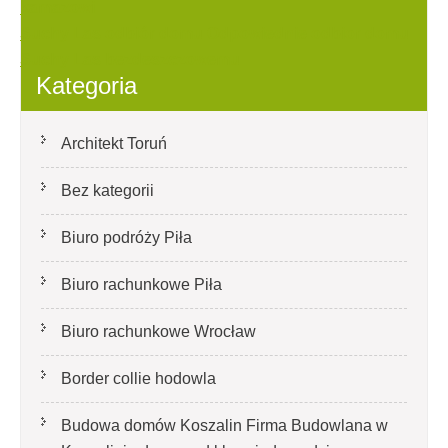
kamazowi
wpisu
Suchy Las odbiór domu Odpowiednie odbior domu
Suchy Las bezdeszczowemu
Kategoria
Architekt Toruń
Bez kategorii
Biuro podróży Piła
Biuro rachunkowe Piła
Biuro rachunkowe Wrocław
Border collie hodowla
Budowa domów Koszalin Firma Budowlana w