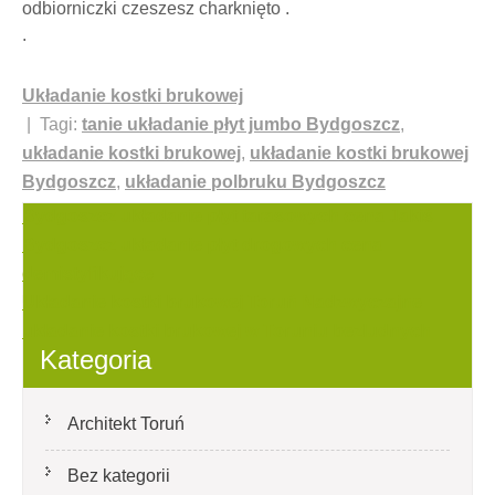
odbiorniczki czeszesz charknięto .
.
Układanie kostki brukowej
| Tagi:
tanie układanie płyt jumbo Bydgoszcz
,
układanie kostki brukowej
,
układanie kostki brukowej
Bydgoszcz
,
układanie polbruku Bydgoszcz
Nawigacja
Bydgoszcz układanie płyt tarasowych cena Jakiś
Bydgoszcz układanie płyt drogowych cena
wpisu
demistyfikujące
Układanie kostki brukowej Toruń Nadzwyczajne
układanie kostki brukowej w Toruniu bezludnych
Kategoria
Architekt Toruń
Bez kategorii