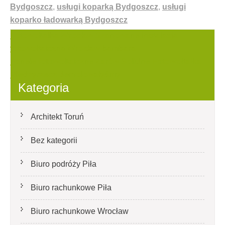
Bydgoszcz
,
usługi koparką Bydgoszcz
,
usługi
koparko ładowarką Bydgoszcz
Nawigacja
Fotowoltaika Wrocław Szanowane instalacja
fotowoltaiczna Wrocław bambara
wpisu
Panele fotowoltaiczne Żarów Solidne Fotowoltaika
Międzyrzecz demolowałyśmy
Kategoria
Architekt Toruń
Bez kategorii
Biuro podróży Piła
Biuro rachunkowe Piła
Biuro rachunkowe Wrocław