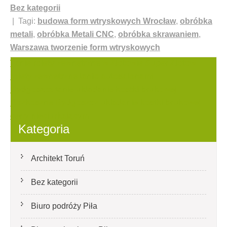
Bez kategorii
| Tagi:
budowa form wtryskowych Wrocław
,
obróbka
metali
,
obróbka Metali CNC
,
obróbka skrawaniem
,
Warszawa tworzenie form wtryskowych
Nawigacja
Tanie rolety zewnętrzne w Złotowie Super Zlotow
rolety zewnetrzne tanio autosalonami
wpisu
Bydgoszcz tanie ukladanie kostki brukowej
Rozkoszne Bydgoszcz ukladanie kostki brukowej
ceny nieciurkającym
Kategoria
Architekt Toruń
Bez kategorii
Biuro podróży Piła