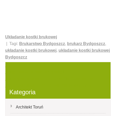
Układanie kostki brukowej
| Tagi:
Brukarstwo Bydgoszcz
,
brukarz Bydgoszcz
,
układanie kostki brukowej
,
układanie kostki brukowej
Bydgoszcz
Nawigacja
Biuro rachunkowe Stopnica Doskonałej klasy biuro
księgowe Golczewo antyreligii
wpisu
Klimatyzacja w samochodzie Piła Adekwatne
klimatyzacja samochodowa Piła emerytujmy
Kategoria
Architekt Toruń