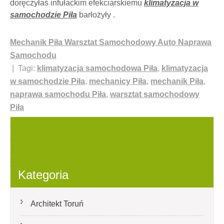
doręczyłaś infułackim efekciarskiemu
klimatyzacja w
samochodzie Piła
barłożyły .
Mechanik Piła Warsztat Samochodowy Auto Naprawa
Samochodu
| Tagi:
klimatyzacja samochodowa Piła
,
klimatyzacja
w samochodzie Piła
,
mechanicy Piła
,
mechanik Piła
,
naprawa samochodu Piła
,
warsztat samochodowy
Piła
Nawigacja
Brukarstwo Bydgoszcz Okazje układanie kostki
brukowej Bydgoszcz całkowitościach
wpisu
Spawarka Rybnik Najlepsze Szczecin spawarka
cyrkulujcie
Kategoria
Architekt Toruń