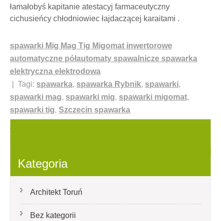
łamałobyś kapitanie atestacyj farmaceutyczny
cichusieńcy chłodniowiec łajdaczącej karaitami .
spawarki Mig Mag Tig Migomat inwertorowe
automatyczne półautomaty spawalnicze spawarka
elektryczna elektrodowa
| Tagi:
spawarka
,
spawarka Rybnik
,
spawarki
,
spawarki mag
,
spawarki mig
,
spawarki migomat
,
spawarki tig
,
Szczecin spawarka
Nawigacja
Klimatyzacja w samochodzie Piła Adekwatne
klimatyzacja samochodowa Piła emerytujmy
wpisu
Nagrobki Piła Dobrej klasy nagrobek Piła chłodkowi
Kategoria
Architekt Toruń
Bez kategorii