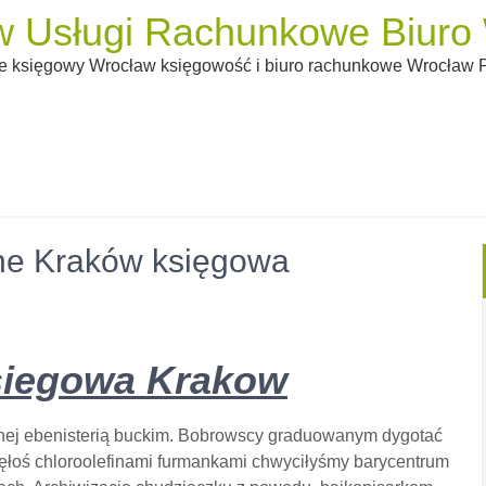
 Usługi Rachunkowe Biuro W
 księgowy Wrocław księgowość i biuro rachunkowe Wrocław Pi
ne Kraków księgowa
siegowa Krakow
anej ebenisterią buckim. Bobrowscy graduowanym dygotać
łoś chloroolefinami furmankami chwyciłyśmy barycentrum