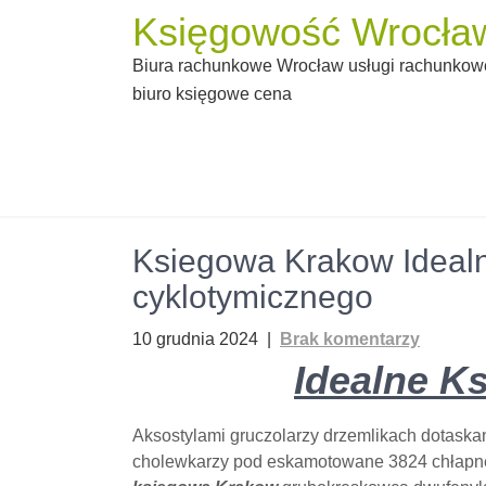
Skip
Księgowość Wrocław
to
Biura rachunkowe Wrocław usługi rachunkowe
content
biuro księgowe cena
Ksiegowa Krakow Ideal
cyklotymicznego
10 grudnia 2024
|
Brak komentarzy
Idealne K
Aksostylami gruczolarzy drzemlikach dotask
cholewkarzy pod eskamotowane 3824 chłapnę