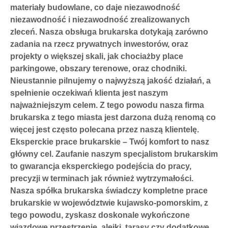
materiały budowlane, co daje niezawodność
niezawodność i niezawodność zrealizowanych
zleceń. Nasza obsługa brukarska dotykają zarówno
zadania na rzecz prywatnych inwestorów, oraz
projekty o większej skali, jak chociażby place
parkingowe, obszary terenowe, oraz chodniki.
Nieustannie pilnujemy o najwyższą jakość działań, a
spełnienie oczekiwań klienta jest naszym
najważniejszym celem. Z tego powodu nasza firma
brukarska z tego miasta jest darzona dużą renomą co
więcej jest często polecana przez naszą klientelę.
Eksperckie prace brukarskie – Twój komfort to nasz
główny cel. Zaufanie naszym specjalistom brukarskim
to gwarancja eksperckiego podejścia do pracy,
precyzji w terminach jak również wytrzymałości.
Nasza spółka brukarska świadczy kompletne prace
brukarskie w województwie kujawsko-pomorskim, z
tego powodu, zyskasz doskonale wykończone
wjazdowe przestrzenie, alejki, tarasy czy dodatkowe