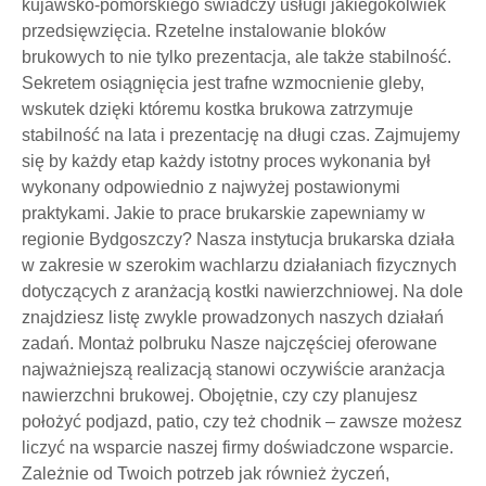
kujawsko-pomorskiego świadczy usługi jakiegokolwiek
przedsięwzięcia. Rzetelne instalowanie bloków
brukowych to nie tylko prezentacja, ale także stabilność.
Sekretem osiągnięcia jest trafne wzmocnienie gleby,
wskutek dzięki któremu kostka brukowa zatrzymuje
stabilność na lata i prezentację na długi czas. Zajmujemy
się by każdy etap każdy istotny proces wykonania był
wykonany odpowiednio z najwyżej postawionymi
praktykami. Jakie to prace brukarskie zapewniamy w
regionie Bydgoszczy? Nasza instytucja brukarska działa
w zakresie w szerokim wachlarzu działaniach fizycznych
dotyczących z aranżacją kostki nawierzchniowej. Na dole
znajdziesz listę zwykle prowadzonych naszych działań
zadań. Montaż polbruku Nasze najczęściej oferowane
najważniejszą realizacją stanowi oczywiście aranżacja
nawierzchni brukowej. Obojętnie, czy czy planujesz
położyć podjazd, patio, czy też chodnik – zawsze możesz
liczyć na wsparcie naszej firmy doświadczone wsparcie.
Zależnie od Twoich potrzeb jak również życzeń,