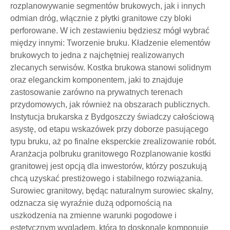
rozplanowywanie segmentów brukowych, jak i innych
odmian dróg, włącznie z płytki granitowe czy bloki
perforowane. W ich zestawieniu będziesz mógł wybrać
między innymi: Tworzenie bruku. Kładzenie elementów
brukowych to jedna z najchętniej realizowanych
zlecanych serwisów. Kostka brukowa stanowi solidnym
oraz eleganckim komponentem, jaki to znajduje
zastosowanie zarówno na prywatnych terenach
przydomowych, jak również na obszarach publicznych.
Instytucja brukarska z Bydgoszczy świadczy całościową
asystę, od etapu wskazówek przy doborze pasującego
typu bruku, aż po finalne eksperckie zrealizowanie robót.
Aranżacja polbruku granitowego Rozplanowanie kostki
granitowej jest opcją dla inwestorów, którzy poszukują
chcą uzyskać prestiżowego i stabilnego rozwiązania.
Surowiec granitowy, będąc naturalnym surowiec skalny,
odznacza się wyraźnie dużą odpornością na
uszkodzenia na zmienne warunki pogodowe i
estetycznym wyglądem, która to doskonale komponuje