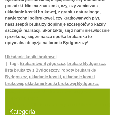
posadzki. Nie ma znaczenia, czy, czy zamierzasz,
układanie kostki brukowej, z granitu naturalnego,
nawierzchni polbrukowej, czy kratkowanych płyt,
nasz zespół brukarzy dopilnuje szczegółów o każdy
szczegół realizacji. Skontaktuj się z nami niezwłocznie
i przekonaj się, że nasza spółka brukarska to
optymalna decyzja na terenie Bydgoszczy!
Układanie kostki brukowej
| Tagi:
Brukarstwo Bydgoszcz
,
brukarz Bydgoszcz
,
lista brukarzy z Bydgoszczy
,
roboty brukarskie
Bydgoszcz
,
układanie kostki
,
układanie kostki
brukowej
,
układanie kostki brukowej Bydgoszcz
Nawigacja
Ksiegowa Krakow Idealne Kraków księgowa
cyklotymicznego
wpisu
Nagrobki Piła Promocja nagrobki Piła antonimiami
Kategoria